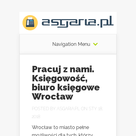
Navigation Menu
Pracuj z nami.
Księgowość,
biuro księgowe
Wrocław
POSTED BY
ASGARIA.PL
ON STY 18,
2018
Wrocław to miasto pełne
możliwości dla tych, którzy