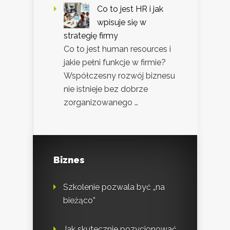
Co to jest HR i jak
wpisuje się w
strategię firmy
Co to jest human resources i
jakie pełni funkcje w firmie?
Współczesny rozwój biznesu
nie istnieje bez dobrze
zorganizowanego …
Biznes
Szkolenie pozwala być „na
bieżąco”
Jak skutecznie pozycjonować