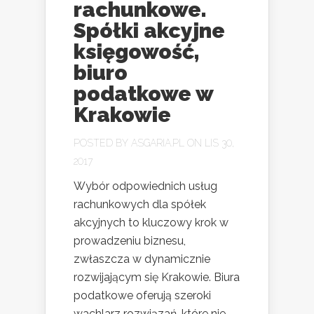
rachunkowe.
Spółki akcyjne
księgowość,
biuro
podatkowe w
Krakowie
POSTED BY
ASGARIA.PL
ON LIS 30,
2017
Wybór odpowiednich usług
rachunkowych dla spółek
akcyjnych to kluczowy krok w
prowadzeniu biznesu,
zwłaszcza w dynamicznie
rozwijającym się Krakowie. Biura
podatkowe oferują szeroki
wachlarz rozwiązań, które nie