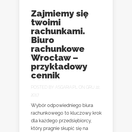
Zajmiemy się
twoimi
rachunkami.
Biuro
rachunkowe
Wrocław –
przykładowy
cennik
POSTED BY
ASGARIA.PL
ON GRU 22,
2017
Wybór odpowiedniego biura
rachunkowego to kluczowy krok
dla każdego przedsiębiorcy,
który pragnie skupić się na