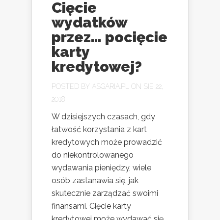
Cięcie
wydatków
przez… pocięcie
karty
kredytowej?
POSTED BY
ASGARIA.PL
ON SIE 22,
2018
W dzisiejszych czasach, gdy
łatwość korzystania z kart
kredytowych może prowadzić
do niekontrolowanego
wydawania pieniędzy, wiele
osób zastanawia się, jak
skutecznie zarządzać swoimi
finansami. Cięcie karty
kredytowej może wydawać się