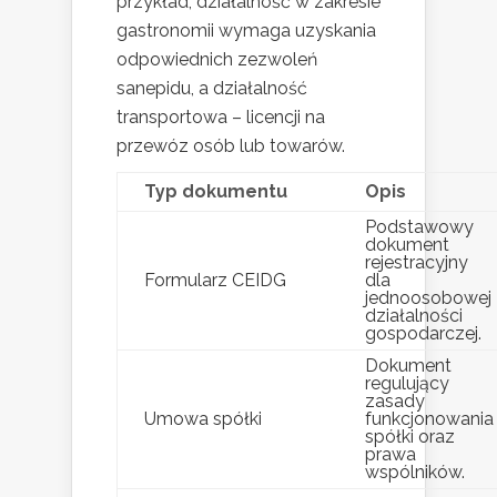
przykład, działalność w zakresie
gastronomii wymaga uzyskania
odpowiednich zezwoleń
sanepidu, a działalność
transportowa – licencji na
przewóz osób lub towarów.
Typ dokumentu
Opis
Podstawowy
dokument
rejestracyjny
Formularz CEIDG
dla
jednoosobowej
działalności
gospodarczej.
Dokument
regulujący
zasady
Umowa spółki
funkcjonowania
spółki oraz
prawa
wspólników.