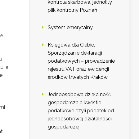
kontrola skarbowa, jednolity
plik kontrolny Poznań
System emerytalny
 w
Księgowa dla Ciebie.
Sporządzanie deklaracji
u
podatkowych – prowadzenie
u, a
rejestru VAT oraz ewidencji
ie
środków trwałych Kraków
Jednoosobowa działalność
gospodarcza a kwestie
ami
podatkowe czyli podatek od
jednoosobowej działalności
gospodarczej
nt