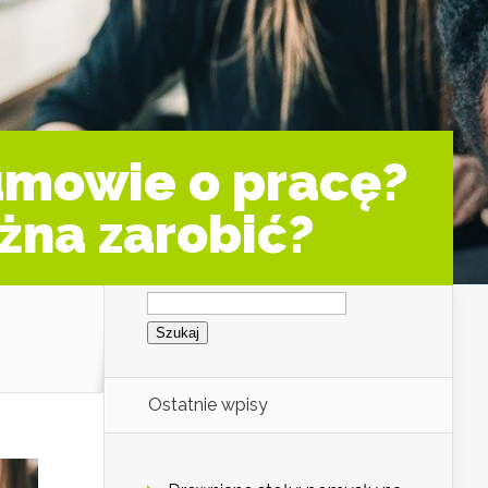
umowie o pracę?
żna zarobić?
Szukaj:
Ostatnie wpisy