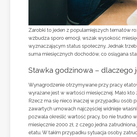
Zarobki to jeden z popularniejszych tematów ro
wzbudza sporo emocji, wszak wysokość miesięc
wyznaczającym status społeczny. Jednak trzeba 
suma miesięcznych dochodów, co osiągana staw
Stawka godzinowa – dlaczego j
Wynagrodzenie otrzymywane przy pracy etatowej
wyrażane jest w wartości miesięcznej. Mało kto 
Rzecz ma się nieco inaczej w przypadku osób 
zawartych umowach najczęściej widnieje właś
pozwala określić wartość pracy, bo nie trudno w
miesięcznie 2000 zł, z czego jedna zatrudniona
etatu. W takim przypadku sytuacja osoby zatrudn