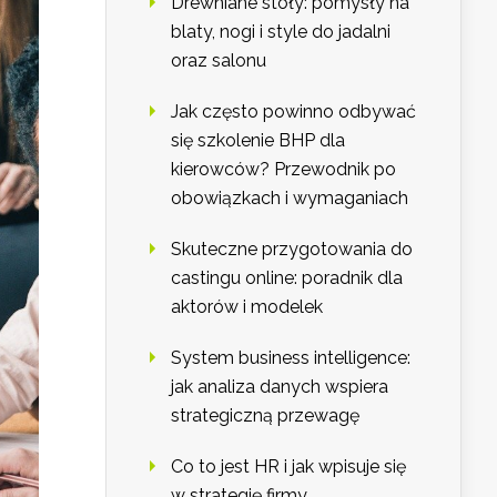
Drewniane stoły: pomysły na
blaty, nogi i style do jadalni
oraz salonu
Jak często powinno odbywać
się szkolenie BHP dla
kierowców? Przewodnik po
obowiązkach i wymaganiach
Skuteczne przygotowania do
castingu online: poradnik dla
aktorów i modelek
System business intelligence:
jak analiza danych wspiera
strategiczną przewagę
Co to jest HR i jak wpisuje się
w strategię firmy