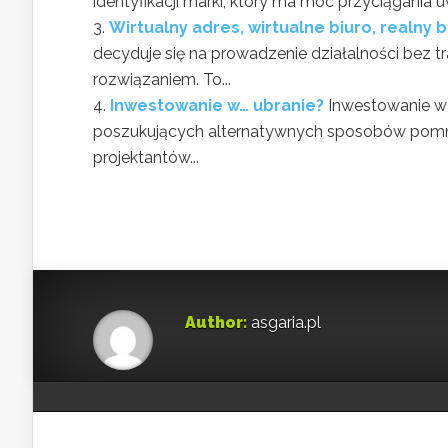
identyfikacji marki, który ma moc przyciągania u
Wirtualny adres, wirtualne biuro, realny 
decyduje się na prowadzenie działalności bez tra
rozwiązaniem. To...
Inwestowanie w… ubranie?
Inwestowanie w 
poszukujących alternatywnych sposobów pomna
projektantów...
Author:
asgaria.pl