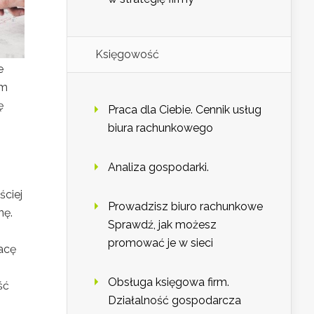
Księgowość
e
um
ę
Praca dla Ciebie. Cennik usług
biura rachunkowego
Analiza gospodarki.
ściej
Prowadzisz biuro rachunkowe
nę.
Sprawdź, jak możesz
promować je w sieci
acę
Obsługa księgowa firm.
ść
Działalność gospodarcza