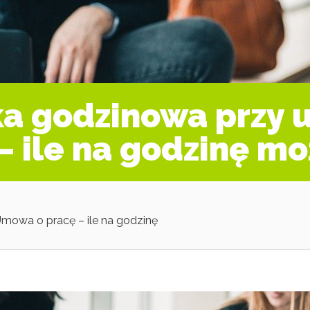
ka godzinowa przy 
 ile na godzinę mo
mowa o pracę – ile na godzinę