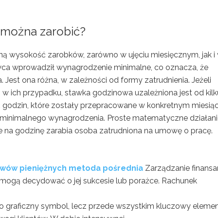
można zarobić?
ną wysokość zarobków, zarówno w ujęciu miesięcznym, jak i
wca wprowadził wynagrodzenie minimalne, co oznacza, że
 Jest ona różna, w zależności od formy zatrudnienia. Jeżeli
w ich przypadku, stawka godzinowa uzależniona jest od kilk
ść godzin, które zostały przepracowane w konkretnym miesiąc
i minimalnego wynagrodzenia. Proste matematyczne działan
ile na godzinę zarabia osoba zatrudniona na umowę o pracę.
ływów pieniężnych metoda pośrednia
Zarządzanie finans
e mogą decydować o jej sukcesie lub porażce. Rachunek
.
ko graficzny symbol, lecz przede wszystkim kluczowy eleme