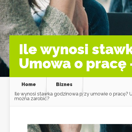
Ile wynosi staw
Umowa o pracę –
Home
Biznes
Ile wynosi stawka godzinowa przy umowie o pracę? U
można zarobić?