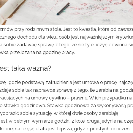
zmów przy rodzinnym stole. Jest to kwestia, która od zawsz
znego dochodu dla wielu osób jest najważniejszym kryteri
sobie zadawać sprawę z tego, że nie tyle liczyć powinna si
ka przeliczana na godzinę pracy.
est taka ważna?
, gdzie podstawą zatrudnienia jest umowa o pracę, najczę
zdaje sobie tak naprawdę sprawę z tego, ile zarabia na godzi
pracujących na umowy cywilno – prawne. W ich przypadku na
nie stawka godzinowa. Stawka godzinowa za wykonywaną pr
yobrazić sobie sytuację, w której dwie osoby zarabiają
 jest w pełnym wymiarze godzin, z kolei druga jedynie na czę
ionej na część etatu jest lepsza, gdyż z prostych obliczeń