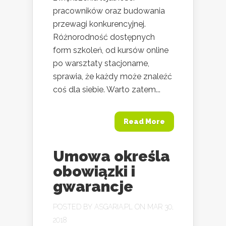
pracowników oraz budowania
przewagi konkurencyjnej.
Różnorodność dostępnych
form szkoleń, od kursów online
po warsztaty stacjonarne,
sprawia, że każdy może znaleźć
coś dla siebie. Warto zatem...
Read More
Umowa określa
obowiązki i
gwarancje
POSTED BY
ASGARIA.PL
ON MAR 30,
2018