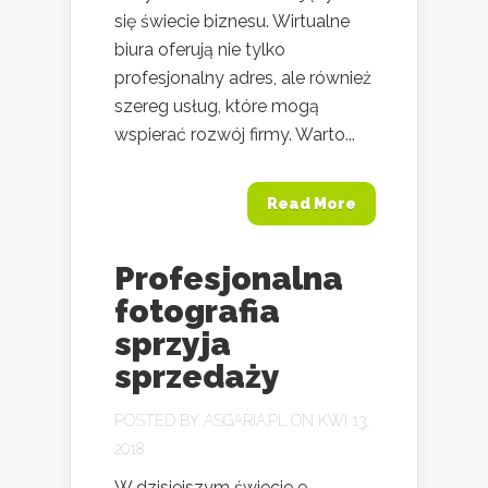
się świecie biznesu. Wirtualne
biura oferują nie tylko
profesjonalny adres, ale również
szereg usług, które mogą
wspierać rozwój firmy. Warto...
Read More
Profesjonalna
fotografia
sprzyja
sprzedaży
POSTED BY
ASGARIA.PL
ON KWI 13,
2018
W dzisiejszym świecie e-