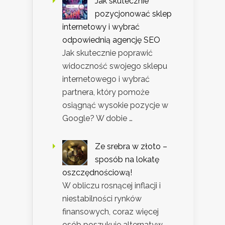
Jak skutecznie
pozycjonować sklep
internetowy i wybrać
odpowiednią agencję SEO
Jak skutecznie poprawić
widoczność swojego sklepu
internetowego i wybrać
partnera, który pomoże
osiągnąć wysokie pozycje w
Google? W dobie …
Ze srebra w złoto –
sposób na lokatę
oszczędnościową!
W obliczu rosnącej inflacji i
niestabilności rynków
finansowych, coraz więcej
osób poszukuje alternatyw