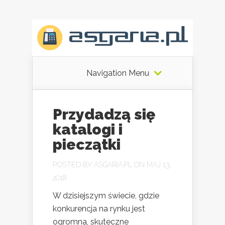
Navigation Menu
Przydadzą się
katalogi i
pieczątki
POSTED BY
ASGARIA.PL
ON MAJ 13,
2018
W dzisiejszym świecie, gdzie
konkurencja na rynku jest
ogromna, skuteczne