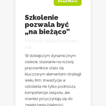
Read More
Szkolenie
pozwala być
„na bieżąco”
POSTED BY
ASGARIA.PL
ON KWI 2,
2018
W dzisiejszym dynamicznym
świecie, stawianie na rozwój
pracowników stało się
kluczowym elementem strategii
wielu firm. Inwestycje w
szkolenia nie tylko podnoszą
kompetencje zespołu, ale
również przyczyniają się do
zwiększenia lojalności