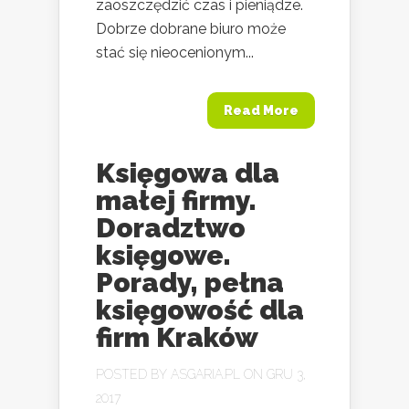
zaoszczędzić czas i pieniądze.
Dobrze dobrane biuro może
stać się nieocenionym...
Read More
Księgowa dla
małej firmy.
Doradztwo
księgowe.
Porady, pełna
księgowość dla
firm Kraków
POSTED BY
ASGARIA.PL
ON GRU 3,
2017