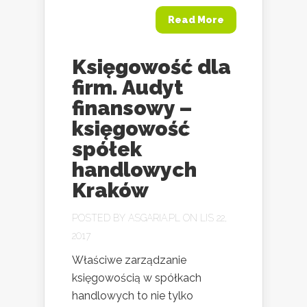
Read More
Księgowość dla
firm. Audyt
finansowy –
księgowość
spółek
handlowych
Kraków
POSTED BY
ASGARIA.PL
ON LIS 22,
2017
Właściwe zarządzanie
księgowością w spółkach
handlowych to nie tylko