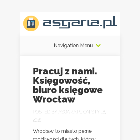
Navigation Menu
Pracuj z nami.
Księgowość,
biuro księgowe
Wrocław
POSTED BY
ASGARIA.PL
ON STY 18,
2018
Wrocław to miasto pełne
możliwości dla tych, którzy