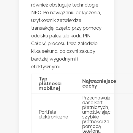
również obsługuje technologię
NFC. Po nawiązaniu połączenia,
użytkownik zatwierdza
transakcję, często przy pomocy
odcisku palca lub kodu PIN.
Całość procesu trwa zaledwie
kilka sekund, co czyni zakupy
bardziej wygodnymi i
efektywnymi.
Typ
Najważniejsze
płatności
cechy
mobilnej
Przechowują
dane kart
płatniczych,
Portfele
umożliwiając
elektroniczne
szybkie
płatności za
pomocą
telefonu.