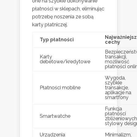
one na szybkie dokonywanie
płatności w sklepach, eliminując
potrzebę noszenia ze sobą
karty płatniczej.
Najważniejs
Typ płatności
cechy
Bezpieczeńs
Karty
transakcji,
debetowe/kredytowe
możliwość
płatności onli
Wygoda,
szybkie
Płatności mobilne
transakcje,
aplikacje na
smartfony
Funkcja
płatności
Smartwatche
zbliżeniowych
stylowy desig
Urządzenia
Minimalizm,