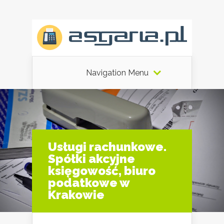
Navigation Menu
Usługi rachunkowe.
Spółki akcyjne
księgowość, biuro
podatkowe w
Krakowie