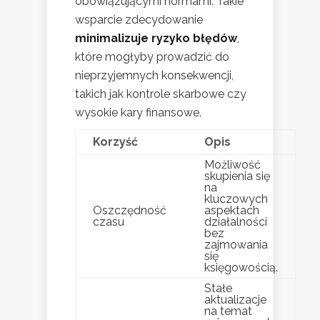
obowiązującymi normami. Takie
wsparcie zdecydowanie
minimalizuje ryzyko błędów
,
które mogłyby prowadzić do
nieprzyjemnych konsekwencji,
takich jak kontrole skarbowe czy
wysokie kary finansowe.
Korzyść
Opis
Możliwość
skupienia się
na
kluczowych
Oszczędność
aspektach
czasu
działalności
bez
zajmowania
się
księgowością.
Stałe
aktualizacje
na temat