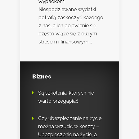
wypadkom
Niespodziewane wydatki
potrafią zaskoczyć każdego
z nas, a ich pojawienie się
często wiąże się z dużym
stresem i finansowym …
Biznes
Są szkolenia, których nie
warto przegapiać
Czy ubezpieczenie na życie
można wrzucić w koszty –
Ubezpieczenie na życie, a