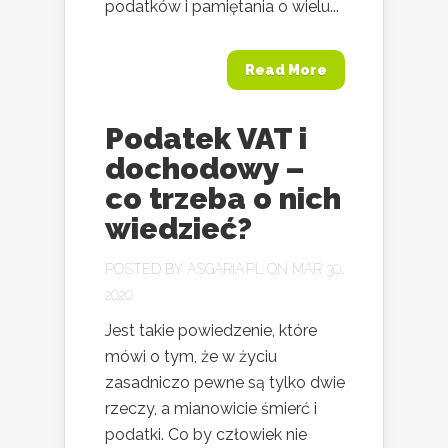
podatków i pamiętania o wielu...
Read More
Podatek VAT i
dochodowy –
co trzeba o nich
wiedzieć?
POSTED BY
ASGARIA.PL
ON MAR 30,
2020
Jest takie powiedzenie, które
mówi o tym, że w życiu
zasadniczo pewne są tylko dwie
rzeczy, a mianowicie śmierć i
podatki. Co by człowiek nie