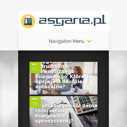
Navigation Menu
0
Outsourcing
księgowości a
SIE
zatrudnienie
12
wewnętrznego
księgowego: Która
0
opcja jest bardziej
opłacalna?
MAJ
29
Czym księgowość pełna
różni się od
księgowości
uproszczonej?