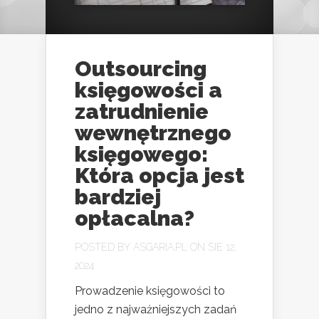
Outsourcing
księgowości a
zatrudnienie
wewnętrznego
księgowego:
Która opcja jest
bardziej
opłacalna?
POSTED BY
ASGARIA.PL
ON SIE 12,
2024
Prowadzenie księgowości to
jedno z najważniejszych zadań