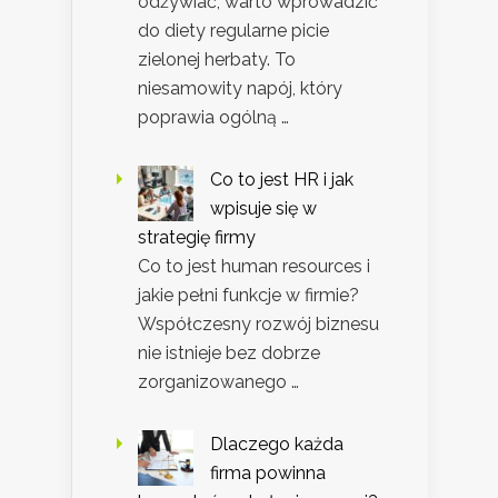
odżywiać, warto wprowadzić
do diety regularne picie
zielonej herbaty. To
niesamowity napój, który
poprawia ogólną …
Co to jest HR i jak
wpisuje się w
strategię firmy
Co to jest human resources i
jakie pełni funkcje w firmie?
Współczesny rozwój biznesu
nie istnieje bez dobrze
zorganizowanego …
Dlaczego każda
firma powinna