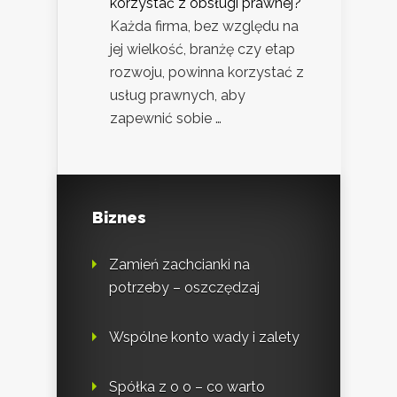
korzystać z obsługi prawnej?
Każda firma, bez względu na
jej wielkość, branżę czy etap
rozwoju, powinna korzystać z
usług prawnych, aby
zapewnić sobie …
Biznes
Zamień zachcianki na
potrzeby – oszczędzaj
Wspólne konto wady i zalety
Spółka z o o – co warto