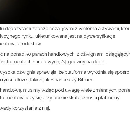
dlu depozytami zabezpieczającymi z wieloma aktywami, któr
cyjnego rynku, ukierunkowana jest na dywersyfikację
entów i produktów.
ć na ponad 50 parach handlowych, z dźwigniami osiągający
h instrumentach handlowych, 24 godziny na dobę.
wysoka dźwignia sprawiają, że platforma wyróżnia się spośr
rynku dłużej, takich jak Binance czy Bitmex.
ę handlową, musimy wziąć pod uwagę wiele zmiennych, poni
strumentów liczy się przy ocenie skuteczności platformy.
ady korzystania z niej.