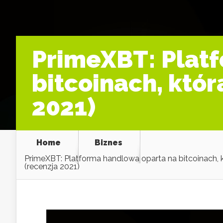
PrimeXBT: Plat
bitcoinach, któ
2021)
Home
Biznes
PrimeXBT: Platforma handlowa oparta na bitcoinach,
(recenzja 2021)