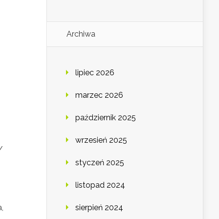
Archiwa
lipiec 2026
marzec 2026
październik 2025
wrzesień 2025
/
styczeń 2025
listopad 2024
sierpień 2024
a,