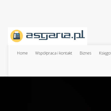
Home
Współpraca i kontakt
Biznes
Księgo