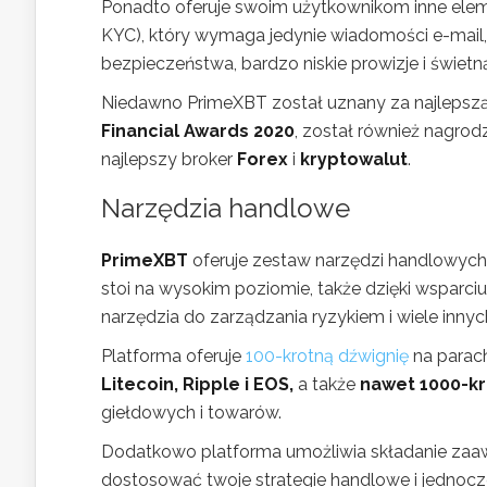
Ponadto oferuje swoim użytkownikom inne element
KYC), który wymaga jedynie wiadomości e-mail,
bezpieczeństwa, bardzo niskie prowizje i świetn
Niedawno PrimeXBT został uznany za najlepszą
Financial Awards 2020
, został również nagrod
najlepszy broker
Forex
i
kryptowalut
.
Narzędzia handlowe
PrimeXBT
oferuje zestaw narzędzi handlowych i 
stoi na wysokim poziomie, także dzięki wsparci
narzędzia do zarządzania ryzykiem i wiele innyc
Platforma oferuje
100-krotną dźwignię
na para
Litecoin, Ripple i EOS,
a także
nawet 1000-kr
giełdowych i towarów.
Dodatkowo platforma umożliwia składanie za
dostosować twoje strategie handlowe i jednoc