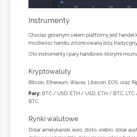
Instrumenty
Chociaż głównym celem platformy jest handel 
możliwość handlu zróżnicowaną listą tradycyjnyc
Oto instrumenty i pary handlowe, którymi moż
Kryptowaluty
Bitcoin, Ethereum, Waves, Litecoin, EOS, oraz Ri
Pary:
BTC / USD, ETH / USD, ETH / BTC, LTC /
BTC
Rynki walutowe
Dolar amerykański, euro, złoto, srebro, dolar austral