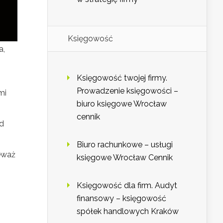
Księgowość
a,
Księgowość twojej firmy.
Prowadzenie księgowości –
mi
biuro księgowe Wrocław
cennik
ód
Biuro rachunkowe – usługi
eważ
księgowe Wrocław Cennik
Księgowość dla firm. Audyt
finansowy – księgowość
spółek handlowych Kraków