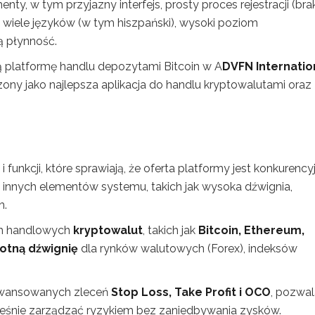
y, w tym przyjazny interfejs, prosty proces rejestracji (bra
 wiele języków (w tym hiszpański), wysoki poziom
ą płynność.
 platformę handlu depozytami Bitcoin w A
DVFN Internatio
zony jako najlepsza aplikacja do handlu kryptowalutami oraz
funkcji, które sprawiają, że oferta platformy jest konkurencyj
u innych elementów systemu, takich jak wysoka dźwignia,
h.
ch handlowych
kryptowalut
, takich jak
Bitcoin, Ethereum,
otną dźwignię
dla rynków walutowych (Forex), indeksów
awansowanych zleceń
Stop Loss, Take Profit i OCO
, pozwal
ześnie zarządzać ryzykiem bez zaniedbywania zysków.