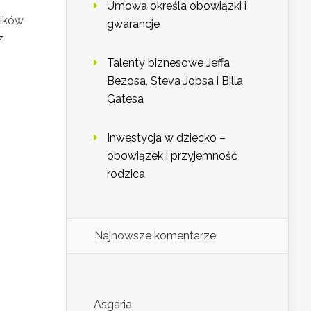
Umowa określa obowiązki i
ników
gwarancje
z
Talenty biznesowe Jeffa
Bezosa, Steva Jobsa i Billa
Gatesa
Inwestycja w dziecko –
obowiązek i przyjemność
rodzica
Najnowsze komentarze
Asgaria