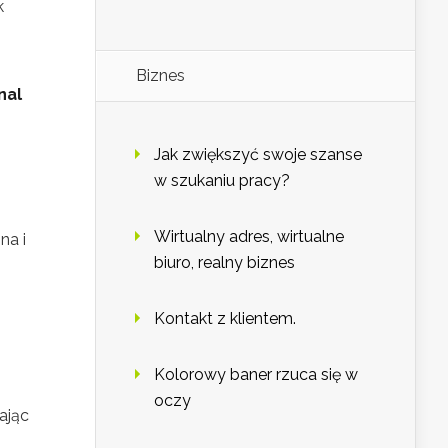
k
Biznes
nal
Jak zwiększyć swoje szanse
w szukaniu pracy?
Wirtualny adres, wirtualne
na i
biuro, realny biznes
Kontakt z klientem.
Kolorowy baner rzuca się w
oczy
ając