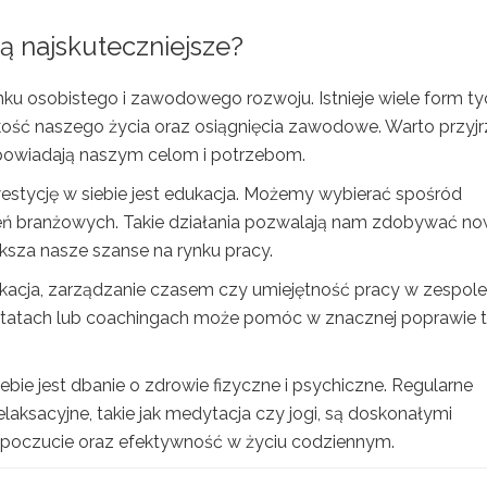
są najskuteczniejsze?
nku osobistego i zawodowego rozwoju. Istnieje wiele form ty
kość naszego życia oraz osiągnięcia zawodowe. Warto przyj
 odpowiadają naszym celom i potrzebom.
stycję w siebie jest edukacja. Możemy wybierać spośród
leń branżowych. Takie działania pozwalają nam zdobywać n
ększa nasze szanse na rynku pracy.
ikacja, zarządzanie czasem czy umiejętność pracy w zespole
ztatach lub coachingach może pomóc w znacznej poprawie 
ie jest dbanie o zdrowie fizyczne i psychiczne. Regularne
elaksacyjne, takie jak medytacja czy jogi, są doskonałymi
poczucie oraz efektywność w życiu codziennym.