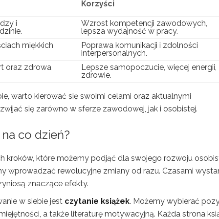
Korzyści
dzy i
Wzrost kompetencji zawodowych,
dzinie.
lepsza wydajność w pracy.
ściach miękkich
Poprawa komunikacji i zdolności
interpersonalnych.
rt oraz zdrowa
Lepsze samopoczucie, więcej energii,
zdrowie.
ie, warto kierować się swoimi celami oraz aktualnymi
wijać się zarówno w sferze zawodowej, jak i osobistej.
 na co dzień?
ych kroków, które możemy podjąć dla swojego rozwoju osobi
imy wprowadzać rewolucyjne zmiany od razu. Czasami wysta
yniosą znaczące efekty.
nie w siebie jest
czytanie książek
. Możemy wybierać pozy
ejętności, a także literaturę motywacyjną. Każda strona ksi