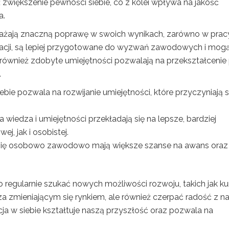
większenie pewności siebie, co z kolei wpływa na jakość
a.
uważają znaczną poprawę w swoich wynikach, zarówno w pracy
fikacji, są lepiej przygotowane do wyzwań zawodowych i mog
 również zdobyte umiejętności pozwalają na przekształcenie 
.
bie pozwala na rozwijanie umiejętności, które przyczyniają s
wiedza i umiejętności przekładają się na lepsze, bardziej
, jak i osobistej.
się osobowo zawodowo mają większe szanse na awans oraz
o regularnie szukać nowych możliwości rozwoju, takich jak ku
za zmieniającym się rynkiem, ale również czerpać radość z nau
cja w siebie kształtuje naszą przyszłość oraz pozwala na