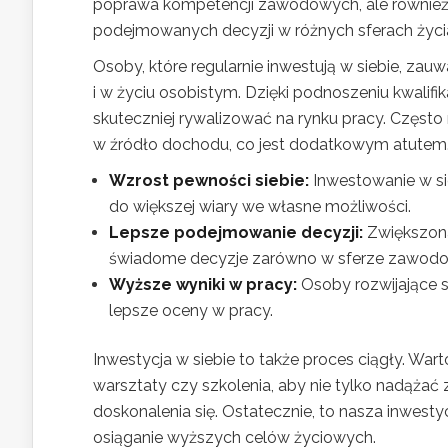
poprawa kompetencji zawodowych, ale również z
podejmowanych decyzji w różnych sferach życi
Osoby, które regularnie inwestują w siebie, za
i w życiu osobistym. Dzięki podnoszeniu kwali
skuteczniej rywalizować na rynku pracy. Często
w źródło dochodu, co jest dodatkowym atutem
Wzrost pewności siebie:
Inwestowanie w sie
do większej wiary we własne możliwości.
Lepsze podejmowanie decyzji:
Zwiększona 
świadome decyzje zarówno w sferze zawodowej
Wyższe wyniki w pracy:
Osoby rozwijające 
lepsze oceny w pracy.
Inwestycja w siebie to także proces ciągły. Wart
warsztaty czy szkolenia, aby nie tylko nadążać 
doskonalenia się. Ostatecznie, to nasza inwesty
osiąganie wyższych celów życiowych.