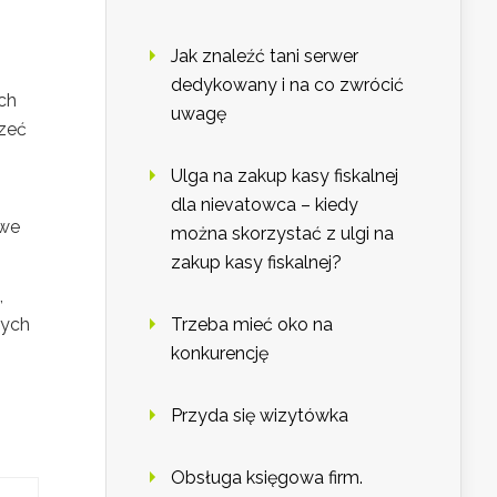
Jak znaleźć tani serwer
dedykowany i na co zwrócić
ch
uwagę
rzeć
Ulga na zakup kasy fiskalnej
dla nievatowca – kiedy
owe
można skorzystać z ulgi na
zakup kasy fiskalnej?
,
tych
Trzeba mieć oko na
konkurencję
Przyda się wizytówka
Obsługa księgowa firm.