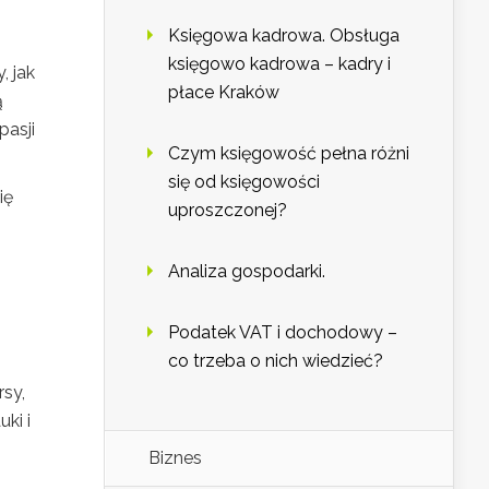
Księgowa kadrowa. Obsługa
księgowo kadrowa – kadry i
, jak
płace Kraków
ą
pasji
Czym księgowość pełna różni
się od księgowości
ię
uproszczonej?
Analiza gospodarki.
Podatek VAT i dochodowy –
co trzeba o nich wiedzieć?
rsy,
ki i
Biznes