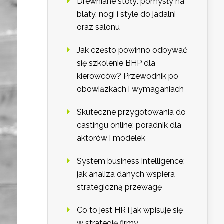
Drewniane stoły: pomysły na
blaty, nogi i style do jadalni
oraz salonu
Jak często powinno odbywać
się szkolenie BHP dla
kierowców? Przewodnik po
obowiązkach i wymaganiach
Skuteczne przygotowania do
castingu online: poradnik dla
aktorów i modelek
System business intelligence:
jak analiza danych wspiera
strategiczną przewagę
Co to jest HR i jak wpisuje się
w strategię firmy