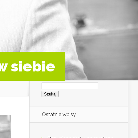
w siebie
Szukaj:
Ostatnie wpisy