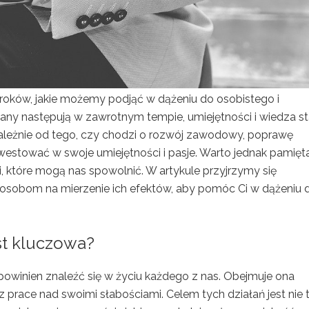
 kroków, jakie możemy podjąć w dążeniu do osobistego i
ny następują w zawrotnym tempie, umiejętności i wiedza st
zależnie od tego, czy chodzi o rozwój zawodowy, poprawę
westować w swoje umiejętności i pasje. Warto jednak pamięt
i, które mogą nas spowolnić. W artykule przyjrzymy się
posobom na mierzenie ich efektów, aby pomóc Ci w dążeniu 
st kluczowa?
 powinien znaleźć się w życiu każdego z nas. Obejmuje ona
 prace nad swoimi słabościami. Celem tych działań jest nie 