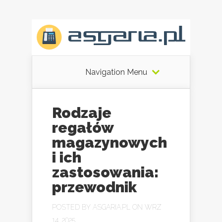
Navigation Menu
Rodzaje
regałów
magazynowych
i ich
zastosowania:
przewodnik
POSTED BY
ASGARIA.PL
ON WRZ
14, 2025