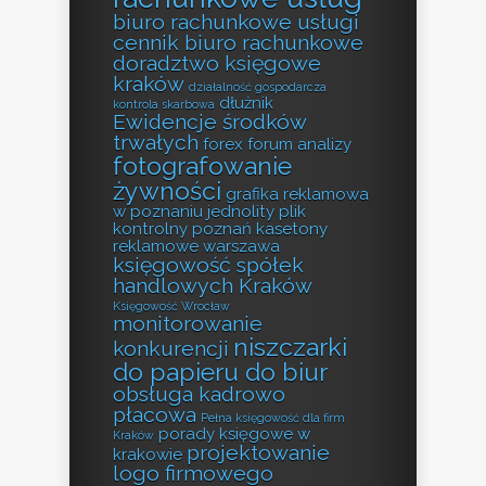
biuro rachunkowe usługi
cennik biuro rachunkowe
doradztwo księgowe
kraków
działalność gospodarcza
dłużnik
kontrola skarbowa
Ewidencje środków
trwałych
forex forum analizy
fotografowanie
żywności
grafika reklamowa
w poznaniu
jednolity plik
kontrolny poznań
kasetony
reklamowe warszawa
księgowość spółek
handlowych Kraków
Księgowość Wrocław
monitorowanie
niszczarki
konkurencji
do papieru do biur
obsługa kadrowo
płacowa
Pełna księgowość dla firm
porady księgowe w
Kraków
projektowanie
krakowie
logo firmowego