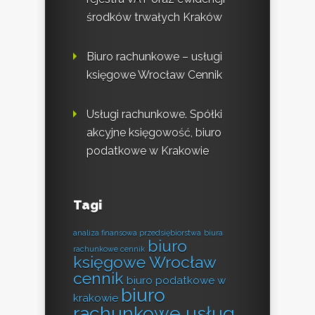
środków trwałych Kraków
Biuro rachunkowe – usługi
księgowe Wrocław Cennik
Usługi rachunkowe. Spółki
akcyjne księgowość, biuro
podatkowe w Krakowie
Tagi
analiza finansowa przedsiębiorstwa
biura
biuro
rachunkowe cennik
księgowe Wrocław
cennik
biuro podatkowe w
biuro
krakowie
rachunkowe usług