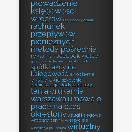
prowadzenie
księgowości
wrocław
Przykładowy cennik
rachunek
przepływów
pieniężnych
metoda pośrednia
reklama facebook kielce
sporządzanie deklaracji podatkowych
spółki akcyjne
księgowość
szkolenia
eksperckie
szkolenie
administracja
słodycze z logo
tania drukarnia
warszawa
umowa o
pracę na czas
określony
usługi księgowe
wrocław cennik
wierzyciele
wirtualny
windykacja polubowna