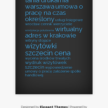
tania drukarnia
warszawa
umowa o
pracę na czas
określony
usługi księgowe
wrocław cennik
wierzyciele
wirtualny
windykacja polubowna
adres w krakowie
witryny stojące
wizytówki
szczecin cena
wycena środków trwałych
wydruk wizytówek
szczecin
wypowiedzenie
umowy o pracę
założenie spółki
handlowej
Designed by
Elegant Themes
| Powered by