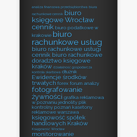
analiza finansowa przedsiębiorstwa
biura
biuro
rachunkowe cennik
księgowe Wrocław
cennik
biuro podatkowe w
biuro
krakowie
rachunkowe usług
biuro rachunkowe usługi
cennik biuro rachunkowe
doradztwo księgowe
kraków
działalność gospodarcza
dłużnik
kontrola skarbowa
Ewidencje środków
trwałych
forex forum analizy
fotografowanie
żywności
grafika reklamowa
w poznaniu
jednolity plik
kontrolny poznań
kasetony
reklamowe warszawa
księgowość spółek
handlowych Kraków
Księgowość Wrocław
monitorowanie