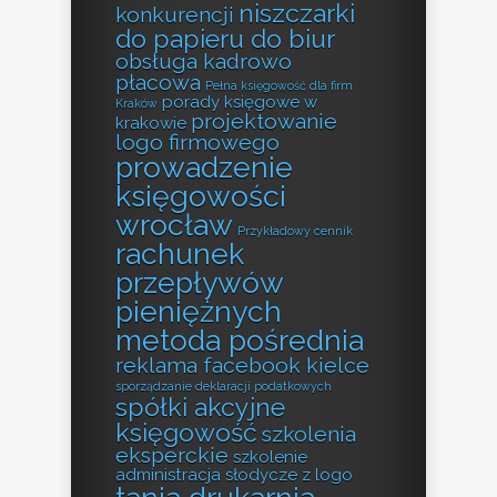
niszczarki
konkurencji
do papieru do biur
obsługa kadrowo
płacowa
Pełna księgowość dla firm
porady księgowe w
Kraków
projektowanie
krakowie
logo firmowego
prowadzenie
księgowości
wrocław
Przykładowy cennik
rachunek
przepływów
pieniężnych
metoda pośrednia
reklama facebook kielce
sporządzanie deklaracji podatkowych
spółki akcyjne
księgowość
szkolenia
eksperckie
szkolenie
administracja
słodycze z logo