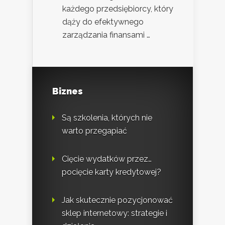
każdego przedsiębiorcy, który
dąży do efektywnego
zarządzania finansami …
Biznes
Są szkolenia, których nie
warto przegapiać
Cięcie wydatków przez…
pocięcie karty kredytowej?
Jak skutecznie pozycjonować
sklep internetowy: strategie i