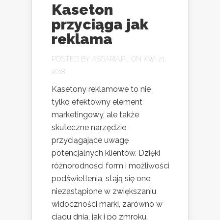
Kaseton
przyciąga jak
reklama
POSTED BY
ASGARIA.PL
ON KWI 21,
2018
Kasetony reklamowe to nie
tylko efektowny element
marketingowy, ale także
skuteczne narzędzie
przyciągające uwagę
potencjalnych klientów. Dzięki
różnorodności form i możliwości
podświetlenia, stają się one
niezastąpione w zwiększaniu
widoczności marki, zarówno w
ciągu dnia, jak i po zmroku.