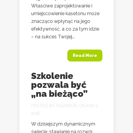
Właściwe zaprojektowanie i
umiejscowienie kasetonu może
znacząco wpłynąć na jego
efektywność, a co za tym idzie
– na sukces Twojej...
Read More
Szkolenie
pozwala być
„na bieżąco”
POSTED BY
ASGARIA.PL
ON KWI 2,
2018
W dzisiejszym dynamicznym
świecie, stawianie na rozwój