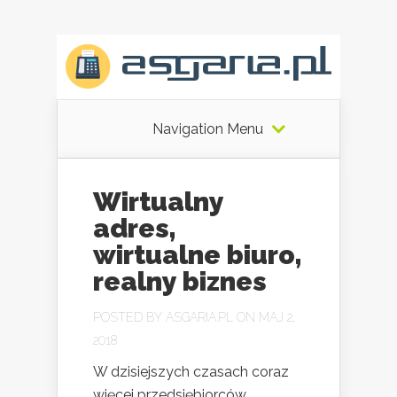
Navigation Menu
Wirtualny
adres,
wirtualne biuro,
realny biznes
POSTED BY
ASGARIA.PL
ON MAJ 2,
2018
W dzisiejszych czasach coraz
więcej przedsiębiorców