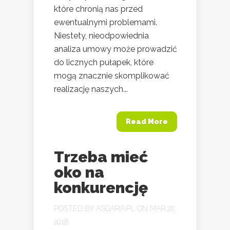
które chronią nas przed
ewentualnymi problemami.
Niestety, nieodpowiednia
analiza umowy może prowadzić
do licznych pułapek, które
mogą znacznie skomplikować
realizację naszych...
Read More
Trzeba mieć
oko na
konkurencję
POSTED BY
ASGARIA.PL
ON MAR 22,
2018