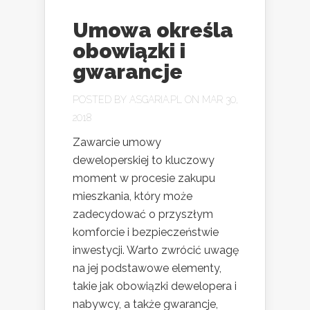
Umowa określa
obowiązki i
gwarancje
POSTED BY
ASGARIA.PL
ON MAR 30,
2018
Zawarcie umowy
deweloperskiej to kluczowy
moment w procesie zakupu
mieszkania, który może
zadecydować o przyszłym
komforcie i bezpieczeństwie
inwestycji. Warto zwrócić uwagę
na jej podstawowe elementy,
takie jak obowiązki dewelopera i
nabywcy, a także gwarancje,