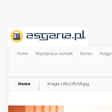
Home
Współpraca i kontakt
Biznes
Księgo
Home
image-1761278718.jpg