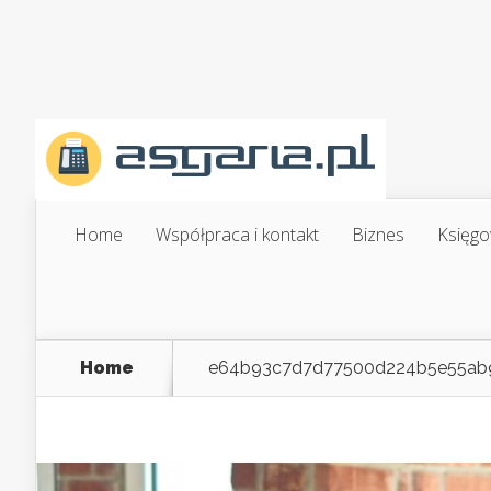
Home
Współpraca i kontakt
Biznes
Księgo
Home
e64b93c7d7d77500d224b5e55ab