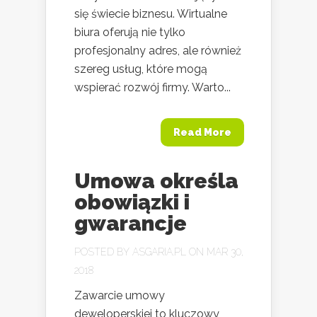
się świecie biznesu. Wirtualne
biura oferują nie tylko
profesjonalny adres, ale również
szereg usług, które mogą
wspierać rozwój firmy. Warto...
Read More
Umowa określa
obowiązki i
gwarancje
POSTED BY
ASGARIA.PL
ON MAR 30,
2018
Zawarcie umowy
deweloperskiej to kluczowy