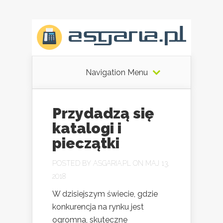
Navigation Menu
Przydadzą się
katalogi i
pieczątki
POSTED BY
ASGARIA.PL
ON MAJ 13,
2018
W dzisiejszym świecie, gdzie
konkurencja na rynku jest
ogromna, skuteczne