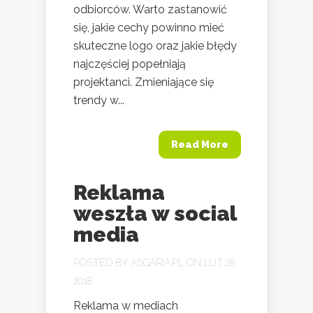
odbiorców. Warto zastanowić
się, jakie cechy powinno mieć
skuteczne logo oraz jakie błędy
najczęściej popełniają
projektanci. Zmieniające się
trendy w...
Read More
Reklama
weszła w social
media
POSTED BY
ASGARIA.PL
ON LUT 28,
2018
Reklama w mediach