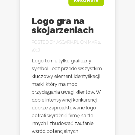
Read More
Logo gra na
skojarzeniach
POSTED BY
ASGARIA.PL
ON MAR 2,
2018
Logo to nie tylko graficzny
symbol, lecz przede wszystkim
kluczowy element identyfikacji
marki, który ma moc
przyciągania uwagi klientów. W
dobie intensywnej konkurencji,
dobrze zaprojektowane logo
potrafi wyróżnić firmę na tle
innych i zbudować zaufanie
wśród potencjalnych