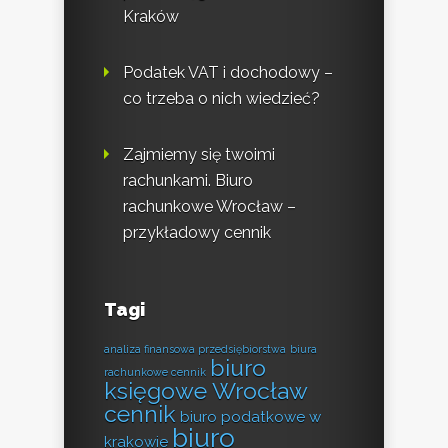
Kraków
Podatek VAT i dochodowy –
co trzeba o nich wiedzieć?
Zajmiemy się twoimi
rachunkami. Biuro
rachunkowe Wrocław –
przykładowy cennik
Tagi
analiza finansowa przedsiębiorstwa
biura
biuro
rachunkowe cennik
księgowe Wrocław
cennik
biuro podatkowe w
biuro
krakowie