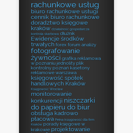
rachunkowe usług
biuro rachunkowe usługi
cennik biuro rachunkowe
doradztwo księgowe
kraków
działalność gospodarcza
dłużnik
kontrola skarbowa
Ewidencje środków
trwałych
forex forum analizy
fotografowanie
żywności
grafika reklamowa
w poznaniu
jednolity plik
kontrolny poznań
kasetony
reklamowe warszawa
księgowość spółek
handlowych Kraków
Księgowość Wrocław
monitorowanie
niszczarki
konkurencji
do papieru do biur
obsługa kadrowo
płacowa
Pełna księgowość dla firm
porady księgowe w
Kraków
projektowanie
krakowie