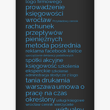
logo firmowego
prowadzenie
księgowości
wrocław
Przykładowy cennik
rachunek
przepływów
pieniężnych
metoda pośrednia
reklama facebook kielce
sporządzanie deklaracji podatkowych
spółki akcyjne
księgowość
szkolenia
eksperckie
szkolenie
administracja
słodycze z logo
tania drukarnia
warszawa
umowa o
pracę na czas
określony
usługi księgowe
wrocław cennik
wierzyciele
wirtualny