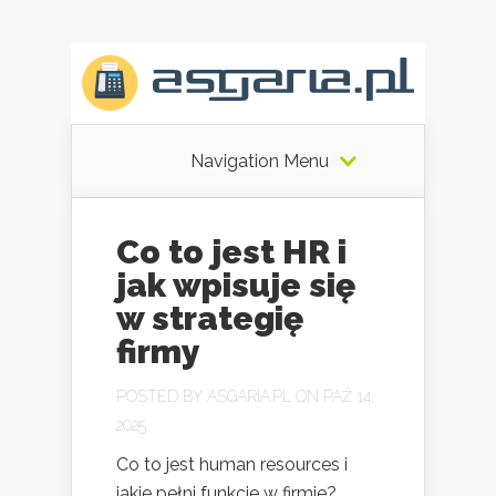
Navigation Menu
Co to jest HR i
jak wpisuje się
w strategię
firmy
POSTED BY
ASGARIA.PL
ON PAŹ 14,
2025
Co to jest human resources i
jakie pełni funkcje w firmie?