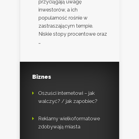
przyciągają uwagę
inwestorów, a ich
popularność rośnie w
zastraszającym tempie.
Niskie stopy procentowe oraz
…
Biznes
Oszuści internetowi – jak
walczyć? / jak zapobiec?
Reklamy wielkoformatowe
zdobywają miasta