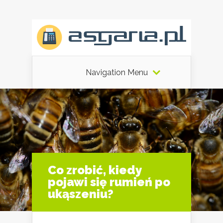
Navigation Menu
Co zrobić, kiedy
pojawi się rumień po
ukąszeniu?