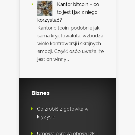
Kantor bitcoin – co
to jest i jak z niego
korzystać?
Kantor bitcoin, podobnie jak
sama kryptowaluta, wzbudza
wiele kontrowersji i skrajnych
emocji. Część osób uważa, że
jest on winny …
Biznes
Co zrobić z gotówką w
kryzysie
Umowa określa obowiązki i