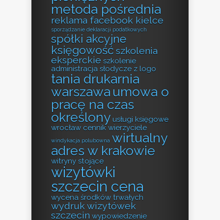
metoda pośrednia
reklama facebook kielce
sporządzanie deklaracji podatkowych
spółki akcyjne
księgowość
szkolenia
eksperckie
szkolenie
administracja
słodycze z logo
tania drukarnia
warszawa
umowa o
pracę na czas
określony
usługi księgowe
wrocław cennik
wierzyciele
wirtualny
windykacja polubowna
adres w krakowie
witryny stojące
wizytówki
szczecin cena
wycena środków trwałych
wydruk wizytówek
szczecin
wypowiedzenie