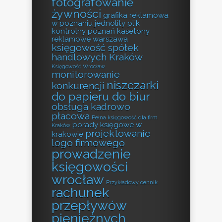
fotografowanie
żywności
grafika reklamowa
w poznaniu
jednolity plik
kontrolny poznań
kasetony
reklamowe warszawa
księgowość spółek
handlowych Kraków
Księgowość Wrocław
monitorowanie
niszczarki
konkurencji
do papieru do biur
obsługa kadrowo
płacowa
Pełna księgowość dla firm
porady księgowe w
Kraków
projektowanie
krakowie
logo firmowego
prowadzenie
księgowości
wrocław
Przykładowy cennik
rachunek
przepływów
pieniężnych