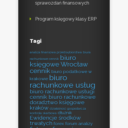
sprawozdań finansowych
Program księgowy klasy ERP
Tagi
analiza finansowa przedsiębiorstwa
biura
biuro
rachunkowe cennik
księgowe Wrocław
cennik
biuro podatkowe w
biuro
krakowie
rachunkowe usług
biuro rachunkowe usługi
cennik biuro rachunkowe
doradztwo księgowe
kraków
działalność gospodarcza
dłużnik
kontrola skarbowa
Ewidencje środków
trwałych
forex forum analizy