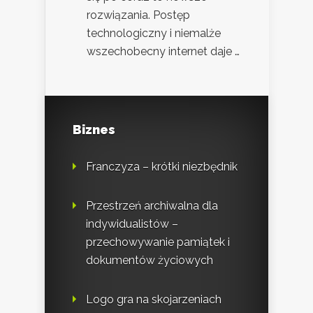
rozwiązania. Postęp
technologiczny i niemalże
wszechobecny internet daje …
Biznes
Franczyza – krótki niezbędnik
Przestrzeń archiwalna dla
indywidualistów –
przechowywanie pamiątek i
dokumentów życiowych
Logo gra na skojarzeniach