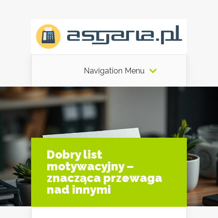
Navigation Menu
Dobry list
motywacyjny –
znacząca przewaga
nad innymi