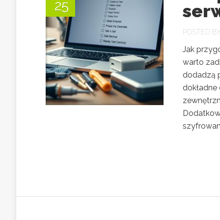
25
serw
POSTED B
Jak przyg
warto zad
dodadzą p
dokładne 
zewnętrzn
Dodatkowo
szyfrowani