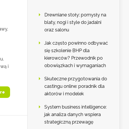
Drewniane stoły: pomysły na
blaty, nogi i style do jadalni
awy,
oraz salonu
i
Jak często powinno odbywać
się szkolenie BHP dla
kierowców? Przewodnik po
u.
obowiązkach i wymaganiach
wą i
Skuteczne przygotowania do
castingu online: poradnik dla
re
aktorów i modelek
System business intelligence:
jak analiza danych wspiera
strategiczną przewagę