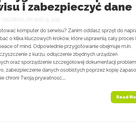
isu i zabezpieczyć dane
Y
ASGARIA.PL
ON WRZ 25, 2025
otować komputer do serwisu? Zanim oddasz sprzęt do napr
bać o kilka kluczowych kroków, które usprawnią cały proces 
eace of mind. Odpowiednie przygotowanie obejmuje m.in.
czyszczenie z kurzu, odłączenie zbędnych urządzeń
ych oraz sporządzenie szczegółowej dokumentacji problem
, zabezpieczenie danych osobistych poprzez kopię zapaso
e chroni Twoją prywatność,...
Read Mo